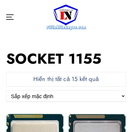
S
k
i
p
Mua bán máy vi tính
t
SOCKET 1155
o
c
o
Hiển thị tất cả 15 kết quả
n
t
e
n
t