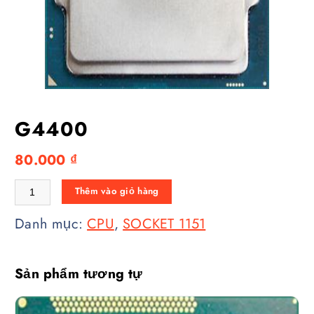
G4400
80.000
₫
G4400 số lượng
Thêm vào giỏ hàng
Danh mục:
CPU
,
SOCKET 1151
Sản phẩm tương tự