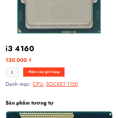
i3 4160
130.000
₫
i3 4160 số lượng
Thêm vào giỏ hàng
Danh mục:
CPU
,
SOCKET 1150
Sản phẩm tương tự