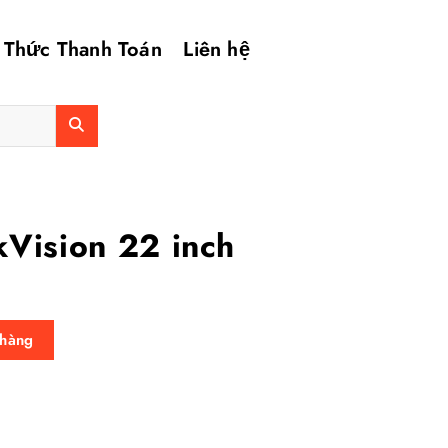
 Thức Thanh Toán
Liên hệ
kVision 22 inch
 inch số lượng
 hàng