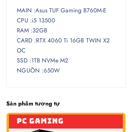
MAIN :Asus TUF Gaming B760M-E
CPU :i5 13500
RAM :32GB
CARD :RTX 4060 Ti 16GB TWIN X2
OC
SSD :1TB NVMe M2
NGUỒN :650W
Sản phẩm tương tự